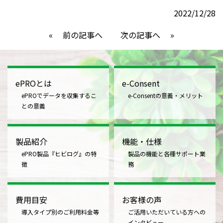
2022/12/28
«
前の記事へ
次の記事へ
»
ePROとは
e-Consent
ePROでデータを収集するこ
e-Consentの意義・メリット
との意義
製品紹介
機能・仕様
ePRO製品『ヒビログ』の特
製品の機能と各種サポート業
徴
務
費用目安
お客様の声
導入タイプ別のご利用料金等
ご活用いただいている方への
インタビュー