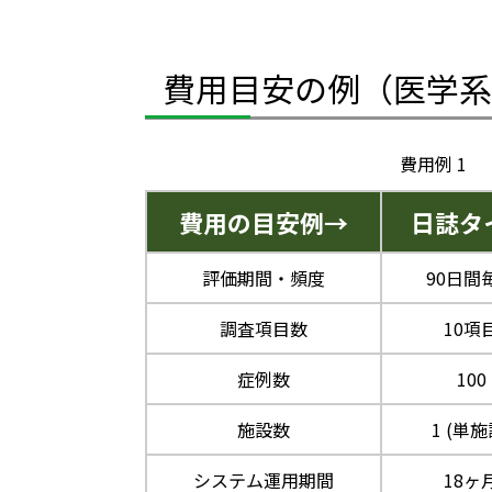
費用目安の例（医学系
費用例 1
費用の目安例→
日誌タ
評価期間・頻度
90日間
調査項目数
10項
症例数
100
施設数
1 (単施
システム運用期間
18ヶ