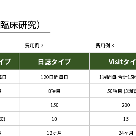
臨床研究）
費用例 2
費用例 3
イプ
日誌タイプ
Visitタ
毎日
120日間毎日
1週間毎 合計15回
目
8項目
50項目 (3調
150
200
設)
10
15
月
12ヶ月
24ヶ月