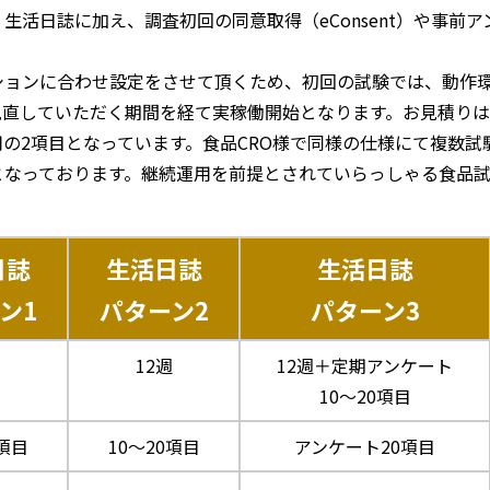
生活日誌に加え、調査初回の同意取得（eConsent）や事前
ションに合わせ設定をさせて頂くため、初回の試験では、動作環
見直していただく期間を経て実稼働開始となります。お見積り
の2項目となっています。食品CRO様で同様の仕様にて複数
となっております。継続運用を前提とされていらっしゃる食品
日誌
生活日誌
生活日誌
ン1
パターン2
パターン3
12週
12週＋定期アンケート
10～20項目
0項目
10～20項目
アンケート20項目